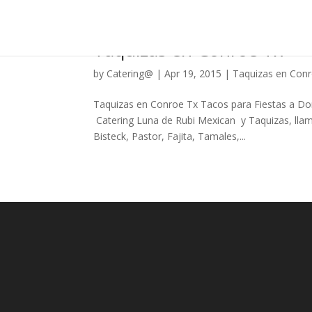
Taquizas en Conroe Tx
by
Catering@
|
Apr 19, 2015
|
Taquizas en Con
Taquizas en Conroe Tx Tacos para Fiestas a Do
Catering Luna de Rubi Mexican y Taquizas, lla
Bisteck, Pastor, Fajita, Tamales,...