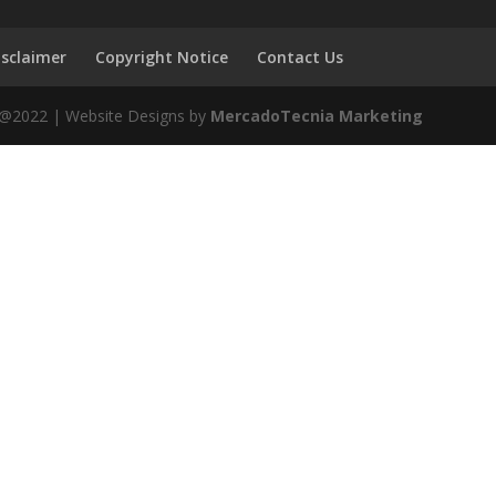
isclaimer
Copyright Notice
Contact Us
 @2022 | Website Designs by
MercadoTecnia Marketing