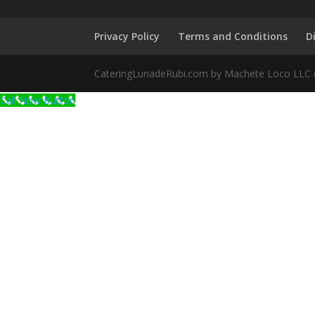
Privacy Policy
Terms and Conditions
D
CateringLunadeRubi.com by Machete Loco LLC
Call Now Button